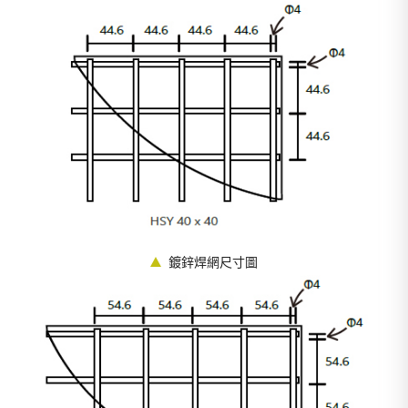
鍍鋅焊網尺寸圖