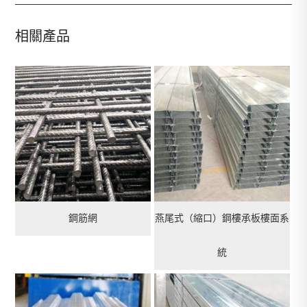
相關產品
鋼筋網
燕尾式（縮口）鋼樓承板樓面系
統