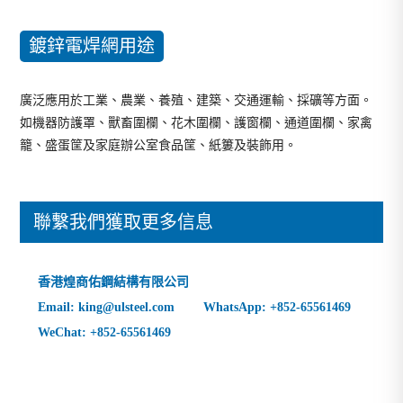
鍍鋅電焊網用途
廣泛應用於工業、農業、養殖、建築、交通運輸、採礦等方面。
如機器防護罩、獸畜圍欄、花木圍欄、護窗欄、通道圍欄、家禽
籠、盛蛋筐及家庭辦公室食品筐、紙簍及裝飾用。
聯繫我們獲取更多信息
香港煌商佑鋼結構有限公司
Email: king@ulsteel.com WhatsApp: +852-65561469
WeChat: +852-65561469