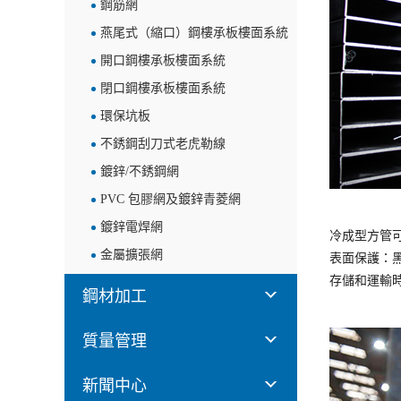
鋼筋網
燕尾式（縮口）鋼樓承板樓面系統
開口鋼樓承板樓面系統
閉口鋼樓承板樓面系統
環保坑板
不銹鋼刮刀式老虎勒線
鍍鋅/不銹鋼網
PVC 包膠網及鍍鋅青菱網
鍍鋅電焊網
冷成型方管
金屬擴張網
表面保護：
存儲和運輸
鋼材加工
質量管理
新聞中心