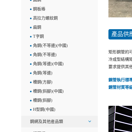
鋼板樁
高拉力螺紋鋼
扁鋼
產品供
T字鋼
角鋼(不等邊)(中國)
矩形鋼管的可
角鋼(不等邊)
冷成型結構矩
角鋼(等邊)(中國)
要求提供其
角鋼(等邊)
鋼管執行標
槽鋼(方腳)
鋼管材質等
槽鋼(斜腳)(中國)
槽鋼(斜腳)
H型鋼(中國)
鋼網及其他産品類