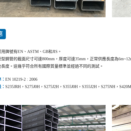
應
用牌號有EN、ASTM、GB和JIS。
型鋼管的截面尺寸可達800mm，厚度可達35mm，正常供應長度為6m~1
他長度。這幾乎符合所有國際質量標準並經過不同的測試。
準：
EN 10219-2 : 2006
級：
S235JRH，S275J0H，S275J2H，S355J0H，S355J2H，S275NH，S420MH