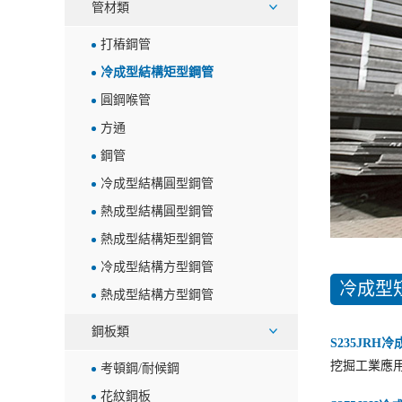
管材類
打樁鋼管
冷成型結構矩型鋼管
圓鋼喉管
方通
鋼管
冷成型結構圓型鋼管
熱成型結構圓型鋼管
熱成型結構矩型鋼管
冷成型結構方型鋼管
冷成型
熱成型結構方型鋼管
鋼板類
S235JRH
挖掘工業應
考頓鋼/耐候鋼
花紋鋼板