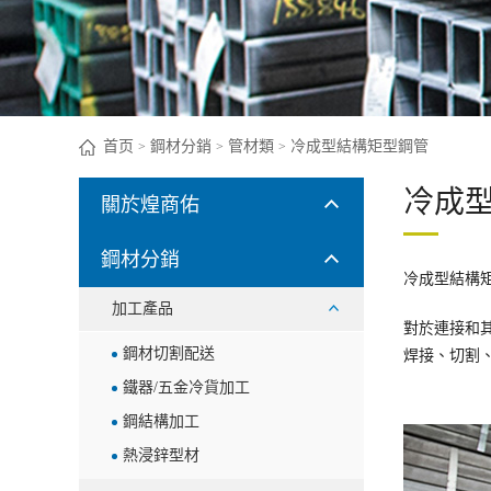
首页
鋼材分銷
管材類
冷成型結構矩型鋼管
>
>
>
冷成
關於煌商佑
鋼材分銷
冷成型結構
加工產品
對於連接和
鋼材切割配送
焊接、切割
鐵器/五金冷貨加工
鋼結構加工
熱浸鋅型材