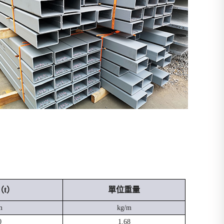
（t）
單位重量
m
kg/m
0
1.68