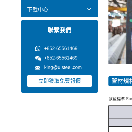
下載中心
聯繫我們
+852-65561469
+852-65561469
king@ulsteel.com
管材規
立即獲取免費報價
歐盟標準 Europe