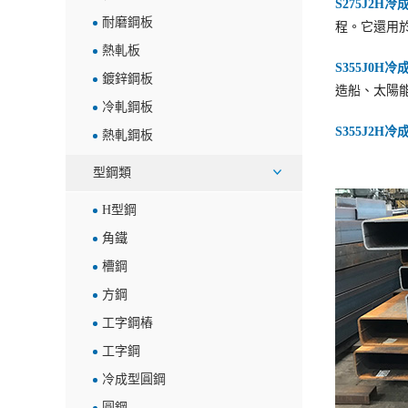
S275J2H
耐磨鋼板
程。它還用
熱軋板
S355J0H
鍍鋅鋼板
造船、太陽
冷軋鋼板
S355J2H
熱軋鋼板
型鋼類
H型鋼
角鐵
槽鋼
方鋼
工字鋼樁
工字鋼
冷成型圓鋼
圓鋼