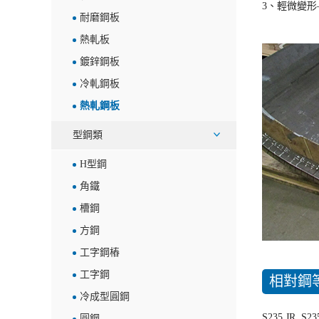
3、輕微變
耐磨鋼板
熱軋板
鍍鋅鋼板
冷軋鋼板
熱軋鋼板
型鋼類
H型鋼
角鐵
槽鋼
方鋼
工字鋼樁
工字鋼
相對鋼
冷成型圓鋼
S235 JR, S23
圓鋼