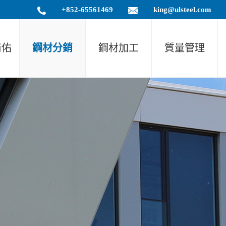
+852-65561469
king@ulsteel.com
商佑
鋼材分銷
鋼材加工
質量管理