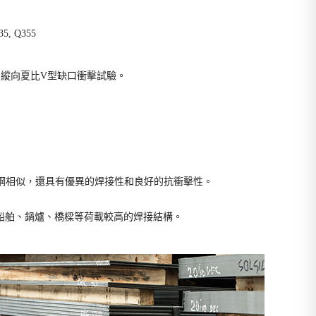
35, Q355
J下的縱向夏比V型缺口衝擊試驗。
低碳鋼相似，還具有優異的焊接性和良好的抗衝擊性。
造船舶、鍋爐、橋樑等荷載較高的焊接結構。