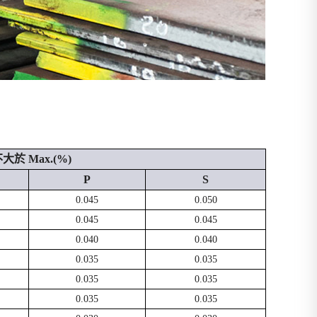
於 Max.(%)
P
S
0.045
0.050
0.045
0.045
0.040
0.040
0.035
0.035
0.035
0.035
0.035
0.035