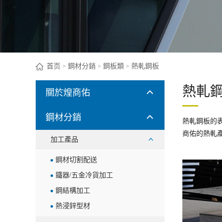
首页
鋼材分銷
鋼板類
熱軋鋼板
>
>
>
熱軋
關於煌商佑
鋼材分銷
熱軋鋼板的
商佑的熱軋
加工產品
鋼材切割配送
鐵器/五金冷貨加工
鋼結構加工
熱浸鋅型材