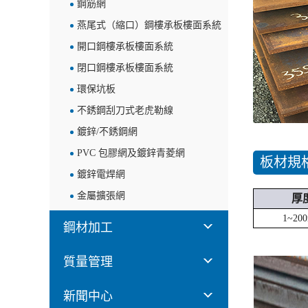
鋼筋網
燕尾式（縮口）鋼樓承板樓面系統
開口鋼樓承板樓面系統
閉口鋼樓承板樓面系統
環保坑板
不銹鋼刮刀式老虎勒線
鍍鋅/不銹鋼網
PVC 包膠網及鍍鋅青菱網
板材規
鍍鋅電焊網
金屬擴張網
厚
1~20
鋼材加工
質量管理
新聞中心