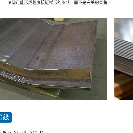
形——冷卻可能形成輕度接近梯形的形狀，而不是完美的直角。
等級
5 JRG2, S235 J0, S235 J2,