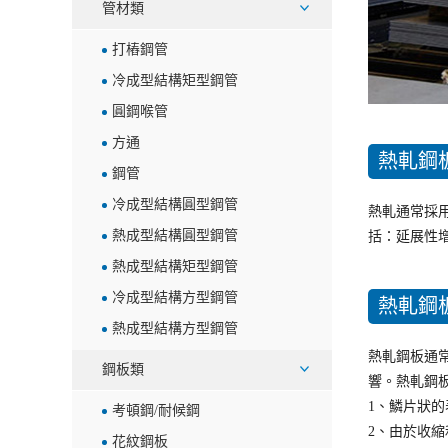
管材類
打樁鋼管
冷成型結構矩型鋼管
圓鋼喉管
方通
熱軋鋼
鋼管
冷成型結構圓型鋼管
熱軋通常採
熱成型結構圓型鋼管
括：延展性
熱成型結構矩型鋼管
冷成型結構方型鋼管
熱軋鋼
熱成型結構方型鋼管
熱軋鋼板通
鋼板類
響。熱軋鋼
1、鱗片狀
考頓鋼/耐候鋼
2、由於收
花紋鋼板