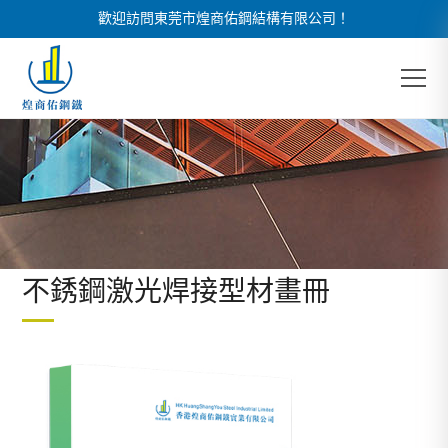
歡迎訪問東莞市煌商佑鋼結構有限公司！
不銹鋼激光焊接型材畫冊